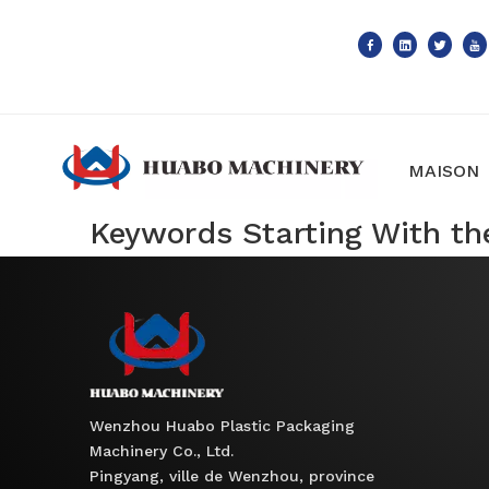
MAISON
Keywords Starting With the
Wenzhou Huabo Plastic Packaging
Machinery Co., Ltd.
Pingyang, ville de Wenzhou, province