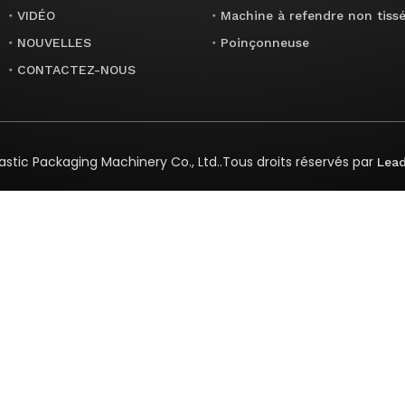
VIDÉO
Machine à refendre non tiss
NOUVELLES
Poinçonneuse
CONTACTEZ-NOUS
stic Packaging Machinery Co., Ltd.
.Tous droits réservés par
Lea