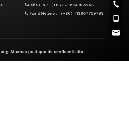
+86-57
ée
Bébé Lin : （+86）-13958885246

Fan d'Hélène : （+86）-13967759793

+86-18
+86-13
huabo@
.
dong
Sitemap
politique de confidentialité