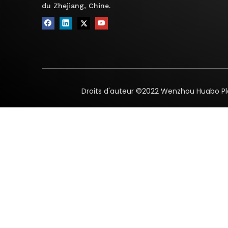
du Zhejiang, Chine.
Droits d'auteur ©2022
Wenzhou Huabo Pla