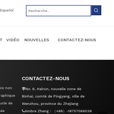
Español
T
VIDÉO
NOUVELLES
CONTACTEZ-NOUS
CONTACTEZ-NOUS
Machine de fabrication de sacs non tissés
No. 6, Hairun, nouvelle zone de

raphique
Binhai, comté de Pingyang, ville de
Machine de cachetage de boucle de poignée
Wenzhou, province du Zhejiang
sée
Ambre Zheng : （+86）-18757066036
