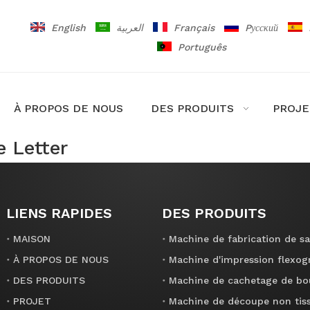
English
العربية
Français
Pусский
Português
À PROPOS DE NOUS
DES PRODUITS
PROJE
 Letter
LIENS RAPIDES
DES PRODUITS
MAISON
À PROPOS DE NOUS
Machine d'impression flexog
DES PRODUITS
PROJET
Machine de découpe non tis